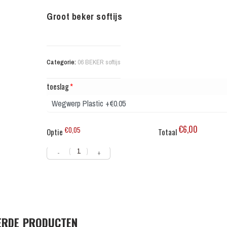
Groot beker softijs
Categorie:
06 BEKER softijs
toeslag
*
€6,00
€0,05
Optie
Totaal
-
+
ERDE PRODUCTEN