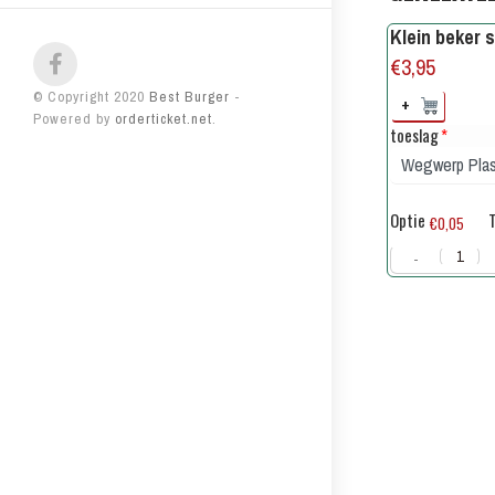
Klein beker s
€
3,95
© Copyright 2020
Best Burger
-
+
Powered by
orderticket.net
.
toeslag
*
Optie
T
€0,05
-